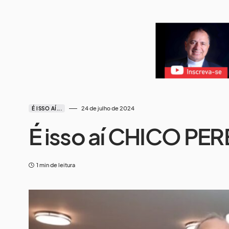
24 de julho de 2024
É ISSO AÍ...
É isso aí CHICO 
1 min de leitura