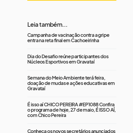
Leia também...
Campanha de vacinação contra a gripe
entra na reta final em Cachoeirinha
Dia do Desafio reúne participantes dos
Núcleos Esportivos em Gravataí
Semana do Meio Ambiente terá feira,
doação de mudas e ações educativas em
Gravataí
É isso aí CHICO PEREIRA #EP1088 Confira
o programa de hoje, 27 de maio, É ISSO AÍ,
com Chico Pereira
Conheça os novos secretários anunciados