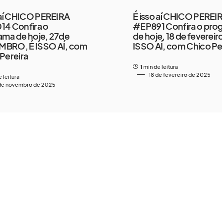
 aí CHICO PEREIRA
É isso aí CHICO PEREI
14 Confira o
#EP891 Confira o pro
ama de hoje, 27de
de hoje, 18 de fevereiro
BRO, É ISSO AÍ, com
ISSO AÍ, com Chico Pe
Pereira
1 min de leitura
18 de fevereiro de 2025
e leitura
de novembro de 2025