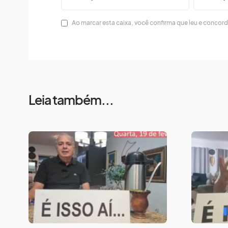
Ao marcar esta caixa, você confirma que leu e concor
Leia também...