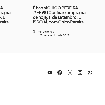
RA
É isso aí CHICO PEREIRA
grama
#EP981 Confira o programa
, É
de hoje, 11 de setembro, É
reira
ISSO AÍ, com Chico Pereira
1 min de leitura
11 de setembro de 2025