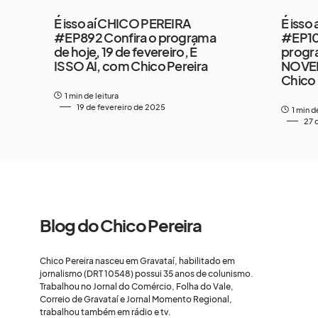
É isso aí CHICO PEREIRA
É isso
#EP892 Confira o programa
#EP10
de hoje, 19 de fevereiro, É
progr
ISSO AÍ, com Chico Pereira
NOVEM
Chico 
1 min de leitura
19 de fevereiro de 2025
1 min d
27 
Blog do Chico Pereira
Chico Pereira nasceu em Gravataí, habilitado em
jornalismo (DRT 10548) possui 35 anos de colunismo.
Trabalhou no Jornal do Comércio, Folha do Vale,
Correio de Gravataí e Jornal Momento Regional,
trabalhou também em rádio e tv.