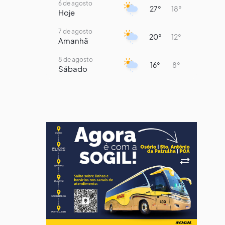
6 de agosto
27°
18°
Hoje
7 de agosto
20°
12°
Amanhã
8 de agosto
16°
8°
Sábado
9 de agosto
15°
8°
Domingo
10 de agosto
13°
7°
Segunda-Feira
11 de agosto
16°
8°
Terça-Feira
12 de agosto
15°
9°
Quarta-Feira