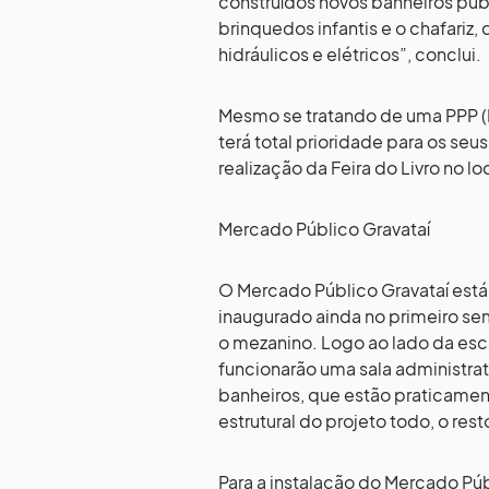
construídos novos banheiros pú
brinquedos infantis e o chafariz
hidráulicos e elétricos”, conclui.
Mesmo se tratando de uma PPP (Pa
terá total prioridade para os seu
realização da Feira do Livro no lo
Mercado Público Gravataí
O Mercado Público Gravataí está 
inaugurado ainda no primeiro se
o mezanino. Logo ao lado da esc
funcionarão uma sala administra
banheiros, que estão praticamente
estrutural do projeto todo, o re
Para a instalação do Mercado Púb