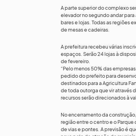
A parte superior do complexo ser
elevador no segundo andar para 
bares e lojas. Todas as regiões 
de mesas e cadeiras.
A prefeitura recebeu várias insc
espaços. Serão 24 lojas à dispos
de fevereiro.
“Pelo menos 50% das empresas qu
pedido do prefeito para desenvo
destinados para a Agricultura Fa
de toda outorga que vir através 
recursos serão direcionados à va
No encerramento da construção,
região entre o centro e o Parque 
de vias e pontes. A previsão é 