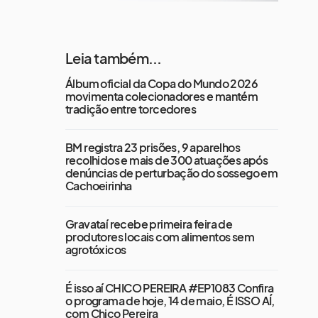
Leia também...
Álbum oficial da Copa do Mundo 2026
movimenta colecionadores e mantém
tradição entre torcedores
BM registra 23 prisões, 9 aparelhos
recolhidos e mais de 300 atuações após
denúncias de perturbação do sossego em
Cachoeirinha
Gravataí recebe primeira feira de
produtores locais com alimentos sem
agrotóxicos
É isso aí CHICO PEREIRA #EP1083 Confira
o programa de hoje, 14 de maio, É ISSO AÍ,
com Chico Pereira