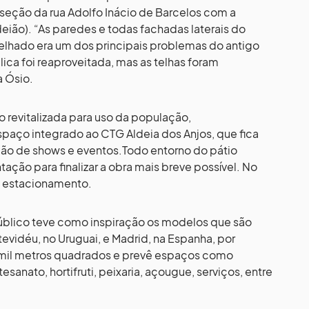
rseção da rua Adolfo Inácio de Barcelos com a
deião). “As paredes e todas fachadas laterais do
telhado era um dos principais problemas do antigo
lica foi reaproveitada, mas as telhas foram
a Ósio.
o revitalizada para uso da população,
paço integrado ao CTG Aldeia dos Anjos, que fica
zação de shows e eventos.Todo entorno do pátio
ção para finalizar a obra mais breve possível. No
de estacionamento.
Público teve como inspiração os modelos que são
vidéu, no Uruguai, e Madrid, na Espanha, por
7 mil metros quadrados e prevê espaços como
esanato, hortifruti, peixaria, açougue, serviços, entre