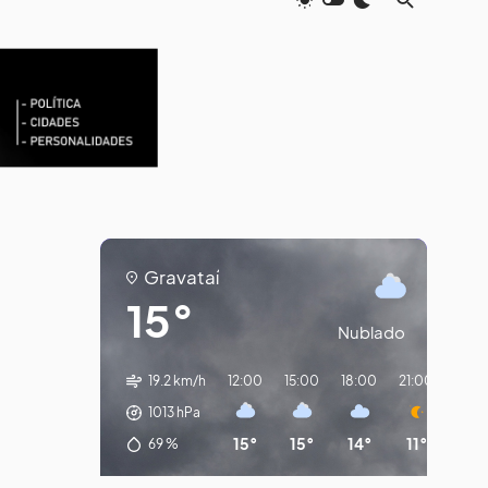
Gravataí
15°
Nublado
19.2 km/h
12:00
15:00
18:00
21:00
00:
1013
hPa
15°
15°
14°
11°
10
69
%