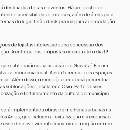
á destinada a feiras e eventos. Há um posto de
atender acessibilidade e idosos, além de áreas para
externas do lugar terão deck pra rua para acomodação
rições de lojistas interessados na concessão dos
ição. A entrega das propostas ocorreu até o dia 19
e sublocarão as salas serão de Gravataí. Foi um
lver a economia local. Ainda teremos dois espaços
miliar. Além disso, o município receberá percentual
das sublocações”, esclarece Ósio. Parte desses
lorização e fortalecimento da cultura do município.
 será implementada obras de melhorias urbanas na
dos Anjos, que incluem a revitalização e a expansão
que esse desenvolvimento transforme a região em um