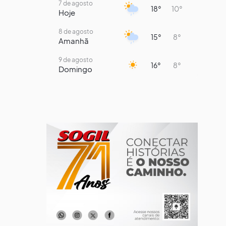
7 de agosto
18°
10°
Hoje
8 de agosto
15°
8°
Amanhã
9 de agosto
16°
8°
Domingo
10 de agosto
14°
7°
Segunda-Feira
11 de agosto
14°
9°
Terça-Feira
12 de agosto
13°
11°
Quarta-Feira
13 de agosto
17°
13°
Quinta-Feira