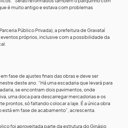
blicos. “Serão reformados também o parquinho com
, que é muito antigo e estava com problemas
rceria Público Privada), a prefeitura de Gravataí
s eventos próprios, inclusive com a possibilidade da
cal.
em fase de ajustes finais das obras e deve ser
mestre deste ano. “Há uma escadaria que levará para
adaria, se encontram dois pavimentos, onde
tiva, uma doca para descarregar mercadorias e os
 prontos, só faltando colocar a laje. É a única obra
sto está em fase de acabamento”, acrescenta.
lico foi aproveitada parte da estrutura do Ginásio