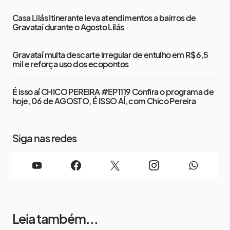
Casa Lilás Itinerante leva atendimentos a bairros de
Gravataí durante o Agosto Lilás
Gravataí multa descarte irregular de entulho em R$ 6,5
mil e reforça uso dos ecopontos
É isso aí CHICO PEREIRA #EP1119 Confira o programa de
hoje, 06 de AGOSTO, É ISSO AÍ, com Chico Pereira
Siga nas redes
Leia também...