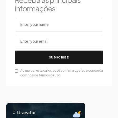
informações
SUBSCRIBE
Ao marcar esta caixa, você confirma que leu e concorda
com nossos termos de uso.
Gravataí