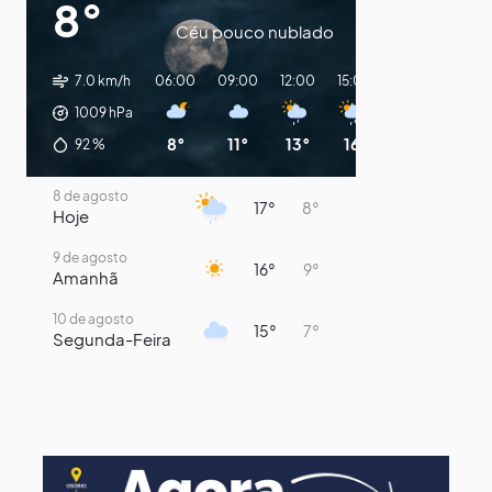
8°
Céu pouco nublado
7.0 km/h
06:00
09:00
12:00
15:00
18:00
21:00
1009
hPa
8°
11°
13°
16°
15°
13°
92
%
8 de agosto
17°
8°
Hoje
9 de agosto
16°
9°
Amanhã
10 de agosto
15°
7°
Segunda-Feira
11 de agosto
13°
9°
Terça-Feira
12 de agosto
14°
12°
Quarta-Feira