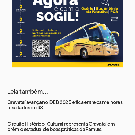
13 de agosto
18°
13°
Quinta-Feira
14 de agosto
17°
13°
Sexta-Feira
Leia também...
Gravataí avança no IDEB 2025 e fica entre os melhores
resultados do RS
Circuito Histórico-Cultural representa Gravataí em
prêmio estadual de boas práticas da Famurs