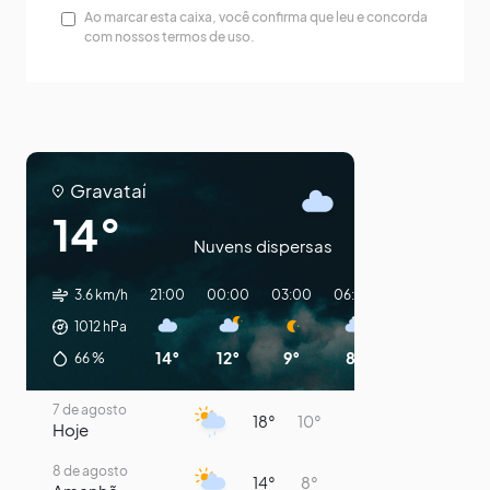
Ao marcar esta caixa, você confirma que leu e concorda
com nossos termos de uso.
Gravataí
14°
Nuvens dispersas
3.6 km/h
21:00
00:00
03:00
06:00
09:00
12:0
1012
hPa
14°
12°
9°
8°
12°
13°
66
%
7 de agosto
18°
10°
Hoje
8 de agosto
14°
8°