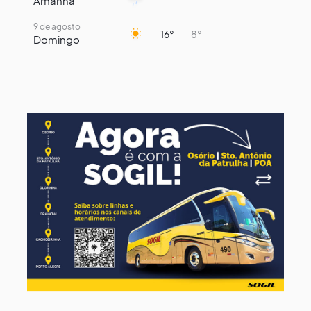
Amanhã
9 de agosto
16°
8°
Domingo
10 de agosto
14°
7°
Segunda-Feira
11 de agosto
15°
8°
Terça-Feira
12 de agosto
13°
12°
Quarta-Feira
13 de agosto
16°
13°
Quinta-Feira