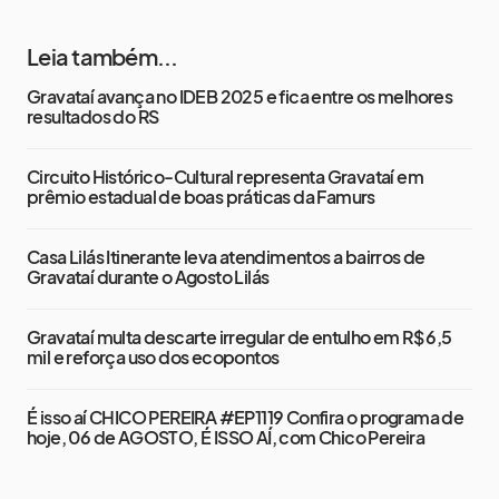
Leia também...
Gravataí avança no IDEB 2025 e fica entre os melhores
resultados do RS
Circuito Histórico-Cultural representa Gravataí em
prêmio estadual de boas práticas da Famurs
Casa Lilás Itinerante leva atendimentos a bairros de
Gravataí durante o Agosto Lilás
Gravataí multa descarte irregular de entulho em R$ 6,5
mil e reforça uso dos ecopontos
É isso aí CHICO PEREIRA #EP1119 Confira o programa de
hoje, 06 de AGOSTO, É ISSO AÍ, com Chico Pereira