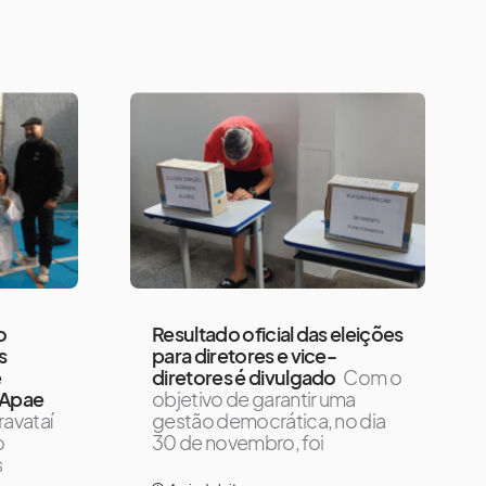
o
Resultado oficial das eleições
s
para diretores e vice-
e
diretores é divulgado
Com o
 Apae
objetivo de garantir uma
ravataí
gestão democrática, no dia
o
30 de novembro, foi
s