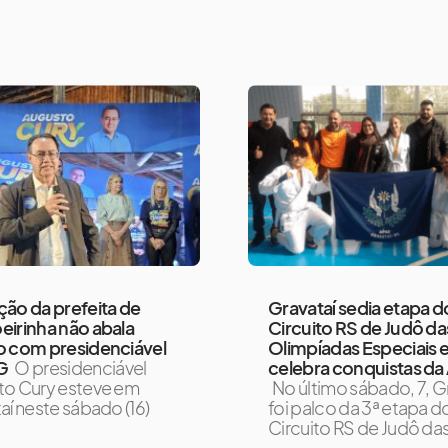
ão da prefeita de
Gravataí sedia etapa d
irinha não abala
Circuito RS de Judô da
o com presidenciável
Olimpíadas Especiais 
G
O presidenciável
celebra conquistas da
to Cury esteve em
No último sábado, 7, G
aí neste sábado (16)
foi palco da 3ª etapa d
Circuito RS de Judô da