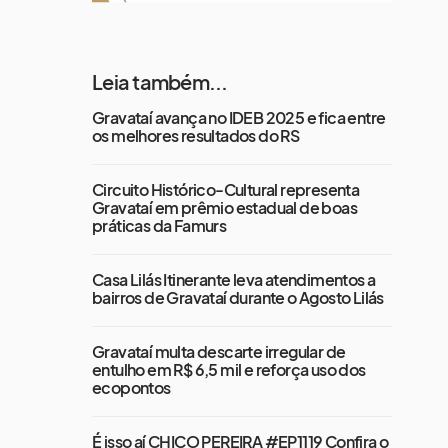
Leia também...
Gravataí avança no IDEB 2025 e fica entre
os melhores resultados do RS
Circuito Histórico-Cultural representa
Gravataí em prêmio estadual de boas
práticas da Famurs
Casa Lilás Itinerante leva atendimentos a
bairros de Gravataí durante o Agosto Lilás
Gravataí multa descarte irregular de
entulho em R$ 6,5 mil e reforça uso dos
ecopontos
É isso aí CHICO PEREIRA #EP1119 Confira o