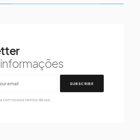
tter
s informações
SUBSCRIBE
da com nossos termos de uso.