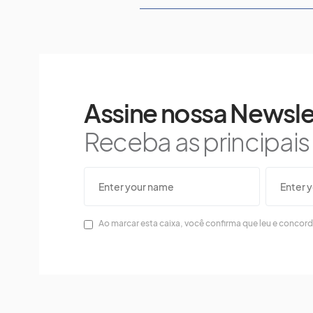
Assine nossa Newsle
Receba as principai
Ao marcar esta caixa, você confirma que leu e concor