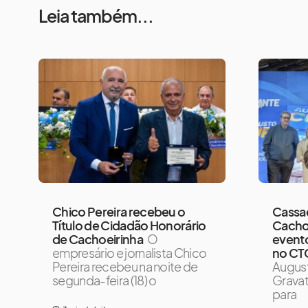
Leia também...
Chico Pereira recebeu o
Cassaç
Título de Cidadão Honorário
Cachoe
de Cachoeirinha
O
event
empresário e jornalista Chico
no CT
Pereira recebeu na noite de
Augus
segunda-feira (18) o
Gravat
para