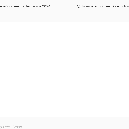
e leitura
17 de maio de 2026
1 min de leitura
9 de junho
by
DMK Group