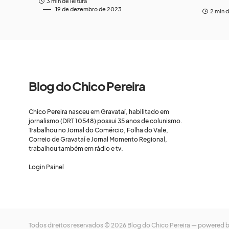
3 min de leitura
19 de dezembro de 2023
2 min d
Blog do Chico Pereira
Chico Pereira nasceu em Gravataí, habilitado em
jornalismo (DRT 10548) possui 35 anos de colunismo.
Trabalhou no Jornal do Comércio, Folha do Vale,
Correio de Gravataí e Jornal Momento Regional,
trabalhou também em rádio e tv.
Login Painel
Todos direitos reservados © 2026 Blog do Chico Pereira — powered 