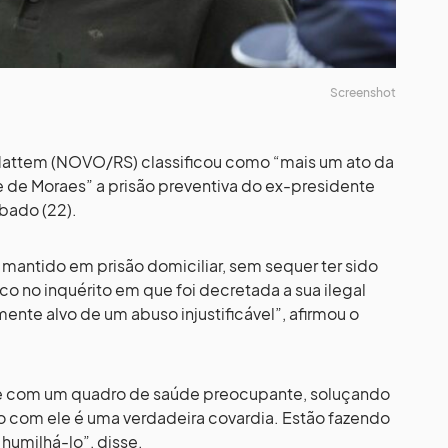
Screenshot
Hattem (NOVO/RS) classificou como “mais um ato da
e de Moraes” a prisão preventiva do ex-presidente
bado (22).
 mantido em prisão domiciliar, sem sequer ter sido
co no inquérito em que foi decretada a sua ilegal
mente alvo de um abuso injustificável”, afirmou o
 e com um quadro de saúde preocupante, soluçando
do com ele é uma verdadeira covardia. Estão fazendo
 humilhá-lo”, disse.