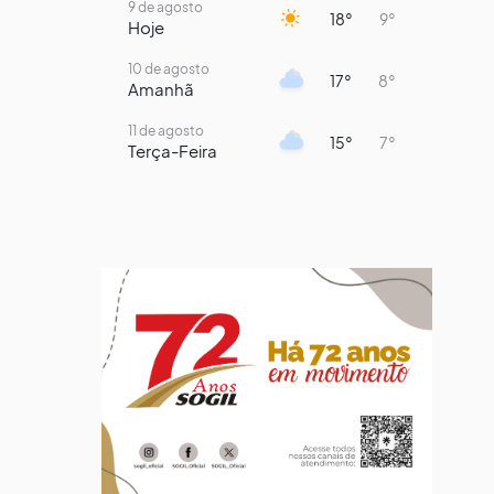
9 de agosto
18°
9°
Hoje
10 de agosto
17°
8°
Amanhã
11 de agosto
15°
7°
Terça-Feira
12 de agosto
13°
11°
Quarta-Feira
13 de agosto
16°
13°
Quinta-Feira
14 de agosto
18°
14°
Sexta-Feira
15 de agosto
21°
16°
Sábado