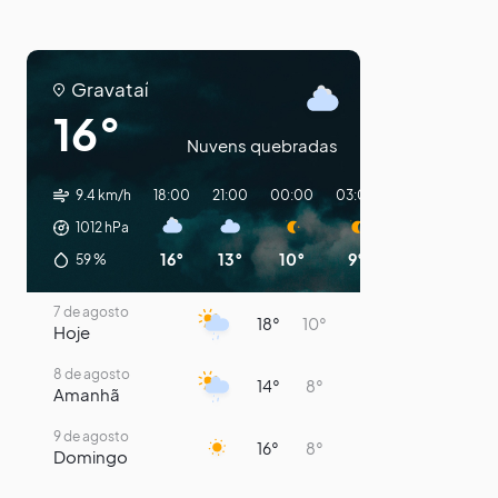
Gravataí
16°
Nuvens quebradas
9.4 km/h
18:00
21:00
00:00
03:00
06:00
09:0
1012
hPa
16°
13°
10°
9°
8°
12°
59
%
7 de agosto
18°
10°
Hoje
8 de agosto
14°
8°
Amanhã
9 de agosto
16°
8°
Domingo