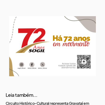
10 de agosto
14°
7°
Segunda-Feira
11 de agosto
15°
8°
Terça-Feira
12 de agosto
13°
12°
Quarta-Feira
13 de agosto
16°
13°
Quinta-Feira
Leia também...
Circuito Histórico-Cultural representa Gravataí em