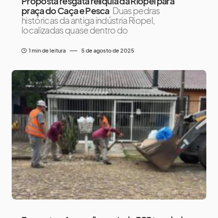
Proposta resgata relíquia da Riopel para
praça do Caça e Pesca
Duas pedras
históricas da antiga indústria Riopel,
localizadas quase dentro do
1 min de leitura
5 de agosto de 2025