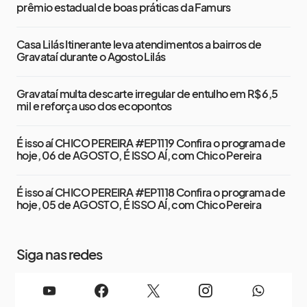
prêmio estadual de boas práticas da Famurs
Casa Lilás Itinerante leva atendimentos a bairros de
Gravataí durante o Agosto Lilás
Gravataí multa descarte irregular de entulho em R$ 6,5
mil e reforça uso dos ecopontos
É isso aí CHICO PEREIRA #EP1119 Confira o programa de
hoje, 06 de AGOSTO, É ISSO AÍ, com Chico Pereira
É isso aí CHICO PEREIRA #EP1118 Confira o programa de
hoje, 05 de AGOSTO, É ISSO AÍ, com Chico Pereira
Siga nas redes