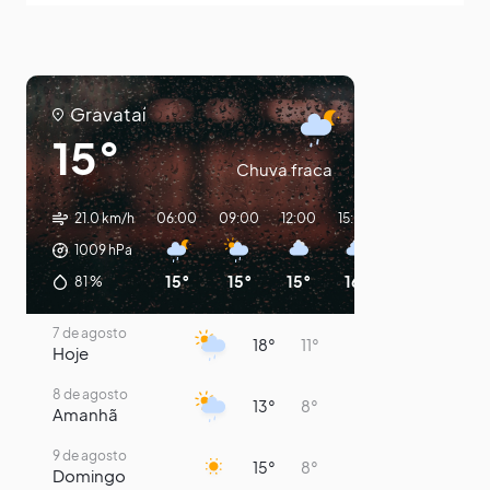
Gravataí
15°
Chuva fraca
21.0 km/h
06:00
09:00
12:00
15:00
18:00
21:00
1009
hPa
15°
15°
15°
16°
13°
11°
81
%
7 de agosto
18°
11°
Hoje
8 de agosto
13°
8°
Amanhã
9 de agosto
15°
8°
Domingo