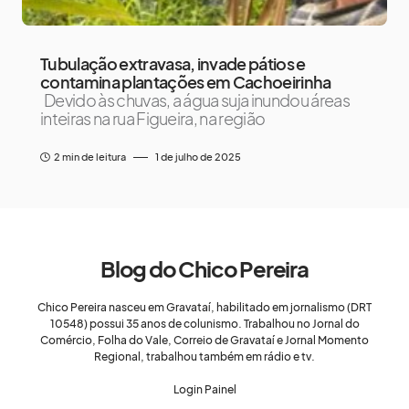
Tubulação extravasa, invade pátios e
contamina plantações em Cachoeirinha
Devido às chuvas, a água suja inundou áreas
inteiras na rua Figueira, na região
2 min de leitura
1 de julho de 2025
Blog do Chico Pereira
Chico Pereira nasceu em Gravataí, habilitado em jornalismo (DRT
10548) possui 35 anos de colunismo. Trabalhou no Jornal do
Comércio, Folha do Vale, Correio de Gravataí e Jornal Momento
Regional, trabalhou também em rádio e tv.
Login Painel