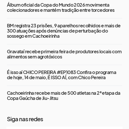
Álbum oficial da Copa do Mundo 2026 movimenta
colecionadores e mantém tradição entre torcedores
BM registra 23 prisões, 9 aparelhos recolhidos e mais de
300 atuações após denúncias de perturbação do
sossego em Cachoeirinha
Gravataí recebe primeira feira de produtores locais com
alimentos sem agrotóxicos
É isso aí CHICO PEREIRA #EP1083 Confira o programa
de hoje, 14 de maio, É ISSO AÍ, com Chico Pereira
Cachoeirinha recebe mais de 500 atletas na 2ª etapa da
Copa Gaúcha de Jiu-Jitsu
Siga nas redes