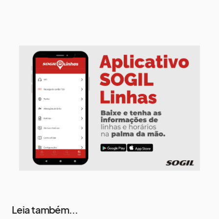
10 de agosto
14°
7°
Segunda-Feira
11 de agosto
17°
7°
Terça-Feira
12 de agosto
13°
12°
Quarta-Feira
13 de agosto
15°
13°
Quinta-Feira
Leia também...