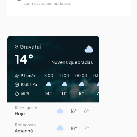
com nossos termos de uso.
Gravataí
14°
Nuvens quebradas
9.1 km/h
18:00
21:00
00:00
03:00
06:00
09:
1030
hPa
14°
11°
8°
7°
7°
14
58
%
10 de agosto
16°
8°
Hoje
11 de agosto
18°
7°
Amanhã