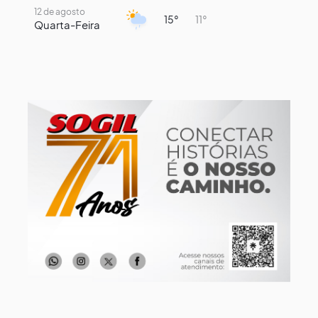
12 de agosto
15°
11°
Quarta-Feira
13 de agosto
15°
13°
Quinta-Feira
14 de agosto
17°
15°
Sexta-Feira
15 de agosto
21°
17°
Sábado
16 de agosto
23°
17°
Domingo