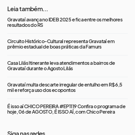
Leia também...
Gravataí avança no IDEB 2025 e fica entre os melhores
resultados do RS
Circuito Histórico-Cultural representa Gravataí em
prêmio estadual de boas práticas da Famurs
Casa Lilás Itinerante leva atendimentos a bairros de
Gravataí durante o Agosto Lilás
Gravataí multa descarte irregular de entulho em R$ 6,5
mil e reforça uso dos ecopontos
É isso aí CHICO PEREIRA #EP1119 Confira o programa de
hoje, 06 de AGOSTO, É ISSO AÍ, com Chico Pereira
Siga nas redes