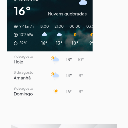
16°
Nuvens quebradas
9.4 km/h
18:00
21:00
00:00
03:00
06:00
09:0
1012
hPa
16°
13°
10°
9°
8°
12°
59
%
7 de agosto
18°
10°
Hoje
8 de agosto
14°
8°
Amanhã
9 de agosto
16°
8°
Domingo
10 de agosto
14°
7°
Segunda-Feira
11 de agosto
15°
8°
Terça-Feira