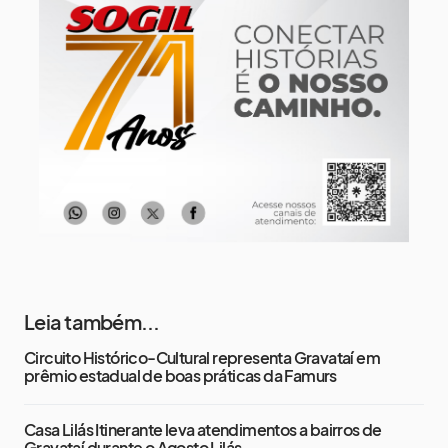
12 de agosto
13°
12°
Quarta-Feira
13 de agosto
16°
13°
Quinta-Feira
Leia também...
Circuito Histórico-Cultural representa Gravataí em
prêmio estadual de boas práticas da Famurs
Casa Lilás Itinerante leva atendimentos a bairros de
Gravataí durante o Agosto Lilás