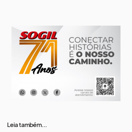
9 de agosto
16°
8°
Domingo
10 de agosto
14°
7°
Segunda-Feira
11 de agosto
17°
8°
Terça-Feira
12 de agosto
13°
12°
Quarta-Feira
Leia também...