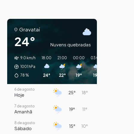
Gravataí
24°
Nuvens quebradas
9.0 km/h
18:00
21:00
00:00
03:00
06:00
09:0
1001
hPa
24°
22°
19°
19°
15°
14°
78
%
6 de agosto
25°
18°
Hoje
7 de agosto
19°
11°
Amanhã
8 de agosto
15°
10°
Sábado