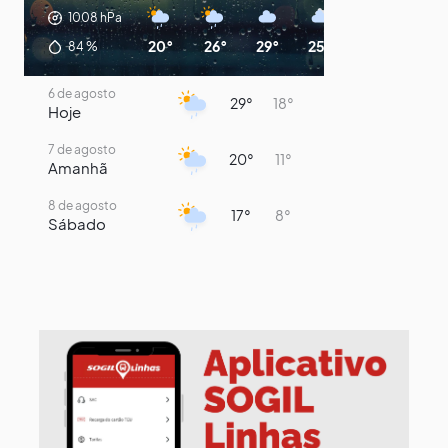
1008
hPa
20°
26°
29°
25°
22°
20°
84
%
6 de agosto
29°
18°
Hoje
7 de agosto
20°
11°
Amanhã
8 de agosto
17°
8°
Sábado
9 de agosto
15°
8°
Domingo
10 de agosto
13°
8°
Segunda-Feira
11 de agosto
15°
8°
Terça-Feira
12 de agosto
15°
8°
Quarta-Feira