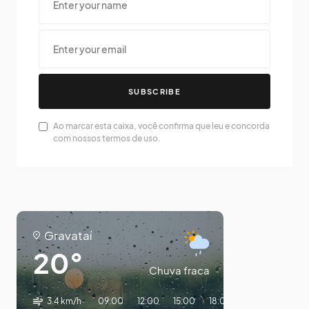
SUBSCRIBE
Ao marcar esta caixa, você confirma que leu e concorda
com nossos termos de uso.
Gravataí
20°
Chuva fraca
3.4 km/h
09:00
12:00
15:00
18:00
21:00
00:00