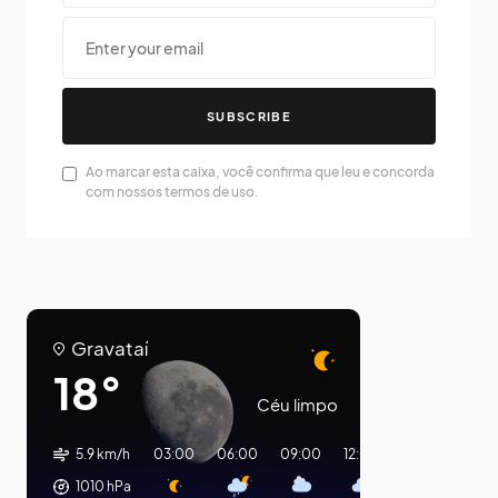
SUBSCRIBE
Ao marcar esta caixa, você confirma que leu e concorda
com nossos termos de uso.
Gravataí
18°
Céu limpo
5.9 km/h
03:00
06:00
09:00
12:00
15:00
18:00
1010
hPa