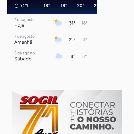
18°
18°
20°
27°
30°
26°
96
%
6 de agosto
31°
18°
Hoje
7 de agosto
22°
11°
Amanhã
8 de agosto
18°
8°
Sábado
9 de agosto
15°
9°
Domingo
10 de agosto
14°
7°
Segunda-Feira
11 de agosto
16°
8°
Terça-Feira
12 de agosto
15°
8°
Quarta-Feira