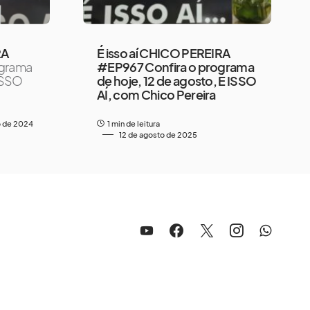
RA
É isso aí CHICO PEREIRA
ograma
#EP967 Confira o programa
 ISSO
de hoje, 12 de agosto, É ISSO
AÍ, com Chico Pereira
o de 2024
1 min de leitura
12 de agosto de 2025