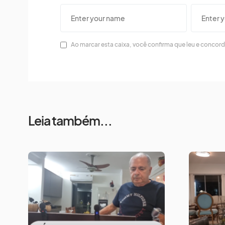
Ao marcar esta caixa, você confirma que leu e concor
Leia também...