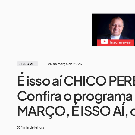
25 de março de 2025
É ISSO AÍ...
É isso aí CHICO PE
Confira o programa 
MARÇO, É ISSO AÍ, 
1 min de leitura