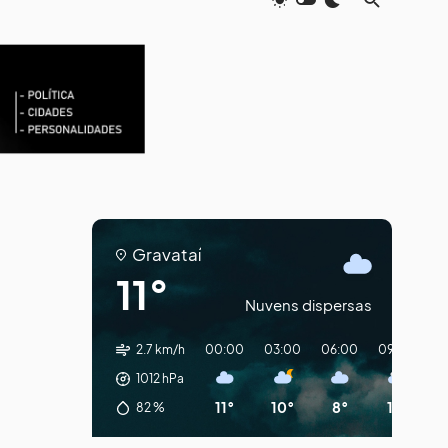
Gravataí
11°
Nuvens dispersas
2.7 km/h
00:00
03:00
06:00
09:00
12
1012
hPa
11°
10°
8°
11°
1
82
%