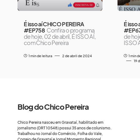
É isso aí CHICO PEREIRA
É isso
#EP758
Confira o programa
#EP6
de hoje, 02 de abril, É ISSO AÍ,
de hoj
com Chico Pereira
ISSO A
1 min de leitura
2 de abril de 2024
1 min d
19 
Blog do Chico Pereira
Chico Pereira nasceu em Gravataí, habilitado em
jornalismo (DRT 10548) possui 35 anos de colunismo.
Trabalhou no Jornal do Comércio, Folha do Vale,
Correio de Gravataí e Jornal Momento Regional,