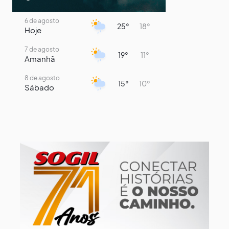
6 de agosto
25°
18°
Hoje
7 de agosto
19°
11°
Amanhã
8 de agosto
15°
10°
Sábado
9 de agosto
16°
8°
Domingo
10 de agosto
14°
7°
Segunda-Feira
11 de agosto
17°
8°
Terça-Feira
12 de agosto
13°
12°
Quarta-Feira