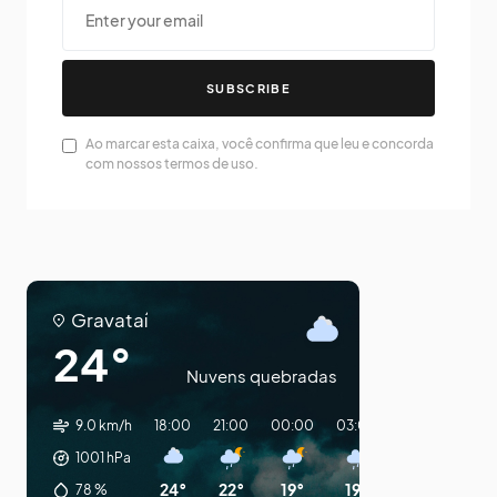
SUBSCRIBE
Ao marcar esta caixa, você confirma que leu e concorda
com nossos termos de uso.
Gravataí
24°
Nuvens quebradas
9.0 km/h
18:00
21:00
00:00
03:00
06:00
09:0
1001
hPa
24°
22°
19°
19°
15°
14°
78
%