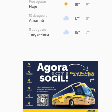
9 de agosto
18°
9°
Hoje
10 de agosto
17°
8°
Amanhã
11 de agosto
15°
7°
Terça-Feira
12 de agosto
13°
11°
Quarta-Feira
13 de agosto
16°
13°
Quinta-Feira
14 de agosto
18°
14°
Sexta-Feira
15 de agosto
21°
16°
Sábado