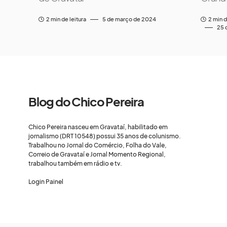
2 min de leitura
5 de março de 2024
2 min d
25 
Blog do Chico Pereira
Chico Pereira nasceu em Gravataí, habilitado em
jornalismo (DRT 10548) possui 35 anos de colunismo.
Trabalhou no Jornal do Comércio, Folha do Vale,
Correio de Gravataí e Jornal Momento Regional,
trabalhou também em rádio e tv.
Login Painel