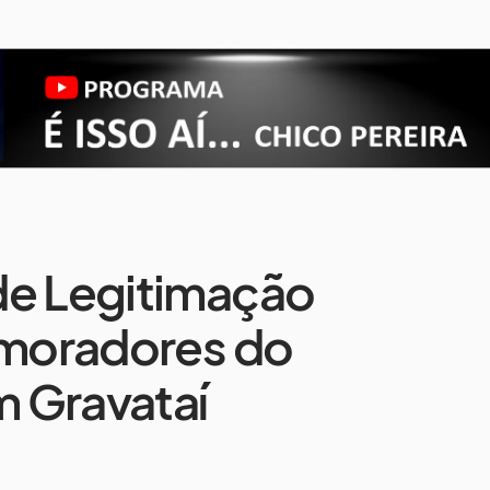
de Legitimação
 moradores do
 Gravataí