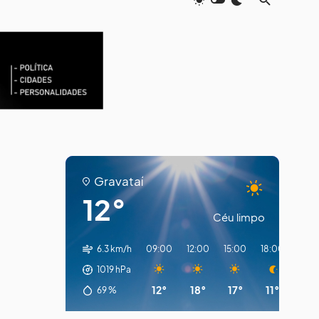
Gravataí
12°
Céu limpo
6.3 km/h
09:00
12:00
15:00
18:00
21:0
1019
hPa
12°
18°
17°
11°
10°
69
%