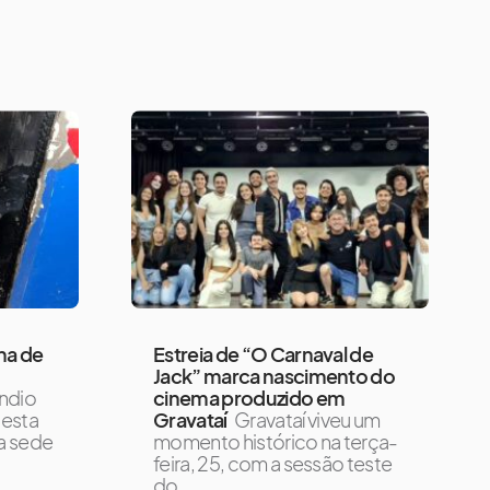
ha de
Estreia de “O Carnaval de
Jack” marca nascimento do
ndio
cinema produzido em
desta
Gravataí
Gravataí viveu um
 a sede
momento histórico na terça-
feira, 25, com a sessão teste
do