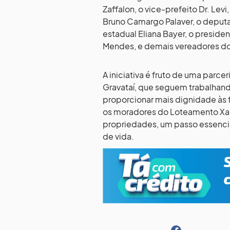
Zaffalon, o vice-prefeito Dr. Le
Bruno Camargo Palaver, o deputa
estadual Eliana Bayer, o presid
Mendes, e demais vereadores do 
A iniciativa é fruto de uma parce
Gravataí, que seguem trabalhando
proporcionar mais dignidade às
os moradores do Loteamento Xar
propriedades, um passo essencia
de vida.