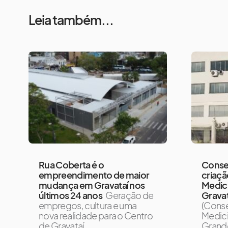
Leia também...
Rua Coberta é o
Consel
empreendimento de maior
criaçã
mudança em Gravataí nos
Medic
últimos 24 anos
Geração de
Gravat
empregos, cultura e uma
(Conse
nova realidade para o Centro
Medici
de Gravataí
Grande