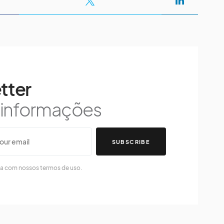
tter
s informações
SUBSCRIBE
da com nossos termos de uso.