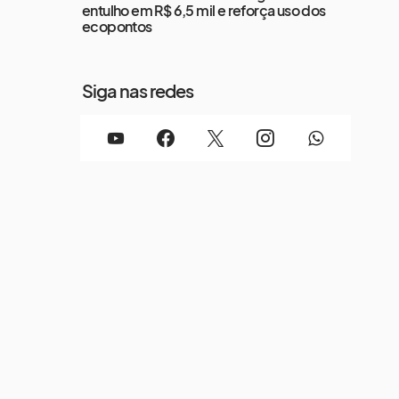
entulho em R$ 6,5 mil e reforça uso dos
ecopontos
Siga nas redes