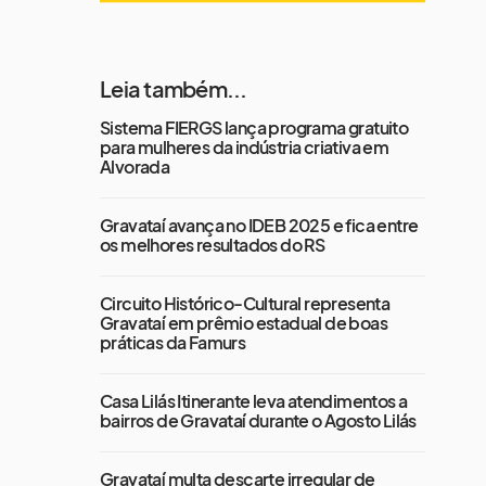
Leia também...
Sistema FIERGS lança programa gratuito
para mulheres da indústria criativa em
Alvorada
Gravataí avança no IDEB 2025 e fica entre
os melhores resultados do RS
Circuito Histórico-Cultural representa
Gravataí em prêmio estadual de boas
práticas da Famurs
Casa Lilás Itinerante leva atendimentos a
bairros de Gravataí durante o Agosto Lilás
Gravataí multa descarte irregular de