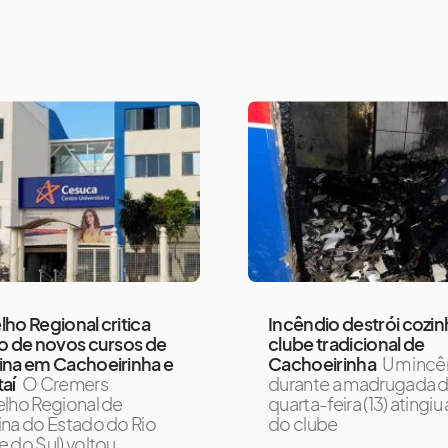
ho Regional critica
Incêndio destrói cozin
o de novos cursos de
clube tradicional de
ina em Cachoeirinha e
Cachoeirinha
Um incê
aí
O Cremers
durante a madrugada 
lho Regional de
quarta-feira (13) atingiu
na do Estado do Rio
do clube
 do Sul) voltou