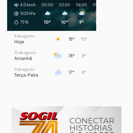
4.0 km/h
00:00
03:00
06:00
09:00
12:00
15:0
1025
hPa
10°
10°
9°
13°
17°
14
75
%
9 de agosto
18°
10°
Hoje
10 de agosto
18°
8°
Amanhã
11 de agosto
17°
8°
Terça-Feira
12 de agosto
13°
11°
Quarta-Feira
13 de agosto
16°
13°
Quinta-Feira
14 de agosto
17°
16°
Sexta-Feira