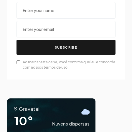
SUBSCRIBE
Ao marcar esta caixa, você confirma que leu e concorda
com nossos termos de uso.
Gravataí
10°
Nuvens dispersas