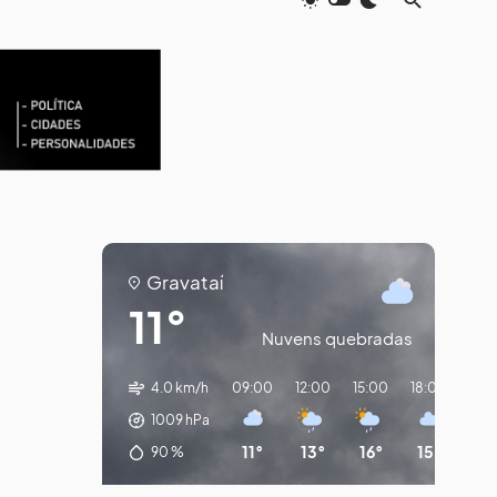
Gravataí
11°
Nuvens quebradas
4.0 km/h
09:00
12:00
15:00
18:00
21:
1009
hPa
11°
13°
16°
15°
13
90
%