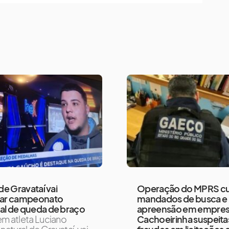
 de Gravataí vai
Operação do MPRS c
tar campeonato
mandados de busca e
al de queda de braço
apreensão em empres
em atleta Luciano
Cachoeirinha suspeita