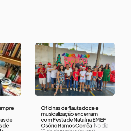
umpre
Oficinas de flauta doce e
musicalização encerram
as de
com Festa de Natal na EMEF
s de
Osório Ramos Corrêa
No dia