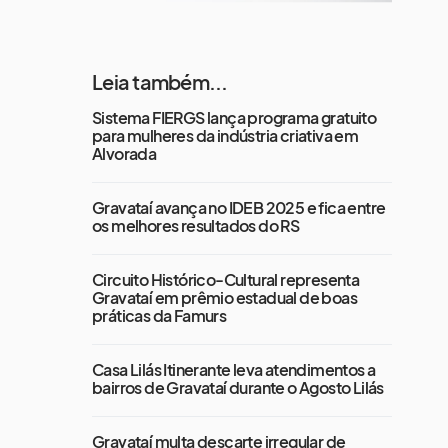
Leia também...
Sistema FIERGS lança programa gratuito
para mulheres da indústria criativa em
Alvorada
Gravataí avança no IDEB 2025 e fica entre
os melhores resultados do RS
Circuito Histórico-Cultural representa
Gravataí em prêmio estadual de boas
práticas da Famurs
Casa Lilás Itinerante leva atendimentos a
bairros de Gravataí durante o Agosto Lilás
Gravataí multa descarte irregular de