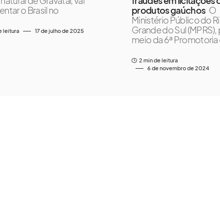
natural de Gravataí, vai
fraudes em licitações 
entar o Brasil no
produtos gaúchos
O
Ministério Público do R
Grande do Sul (MPRS), 
e leitura
17 de julho de 2025
meio da 6ª Promotoria
2 min de leitura
6 de novembro de 2024