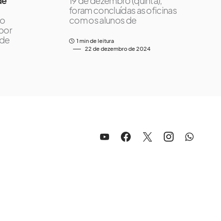
de
19 de dezembro (quinta),
foram concluídas as oficinas
io
com os alunos de
por
 de
1 min de leitura
22 de dezembro de 2024