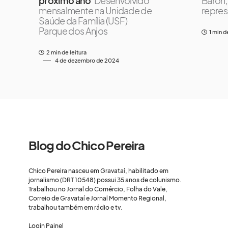
próximo ano
Desenvolvido
Baron, 
mensalmente na Unidade de
repres
Saúde da Família (USF)
Parque dos Anjos
1 min d
2 min de leitura
4 de dezembro de 2024
Blog do Chico Pereira
Chico Pereira nasceu em Gravataí, habilitado em
jornalismo (DRT 10548) possui 35 anos de colunismo.
Trabalhou no Jornal do Comércio, Folha do Vale,
Correio de Gravataí e Jornal Momento Regional,
trabalhou também em rádio e tv.
Login Painel