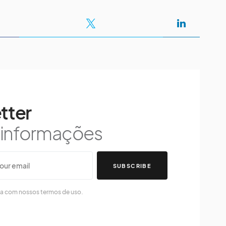
tter
s informações
SUBSCRIBE
da com nossos termos de uso.