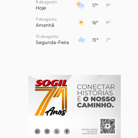
8 de agosto
17°
9°
Hoje
9 de agosto
16°
9°
Amanhã
10 de agosto
15°
7°
Segunda-Feira
11 de agosto
13°
9°
Terça-Feira
12 de agosto
14°
12°
Quarta-Feira
13 de agosto
18°
13°
Quinta-Feira
14 de agosto
17°
13°
Sexta-Feira