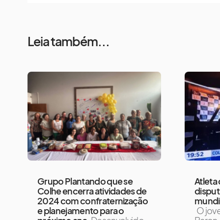
Leia também...
Grupo Plantando que se
Atleta
Colhe encerra atividades de
dispu
2024 com confraternização
mundi
e planejamento para o
O jov