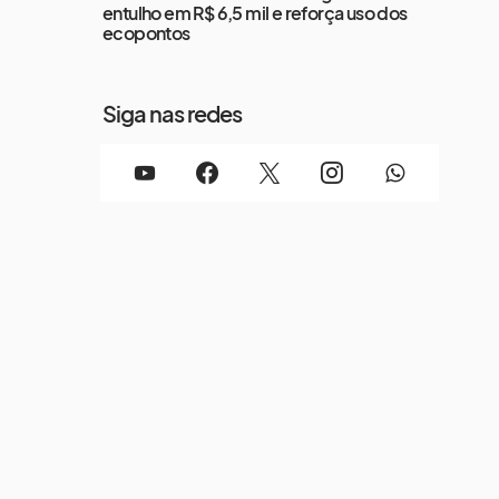
entulho em R$ 6,5 mil e reforça uso dos
ecopontos
Siga nas redes