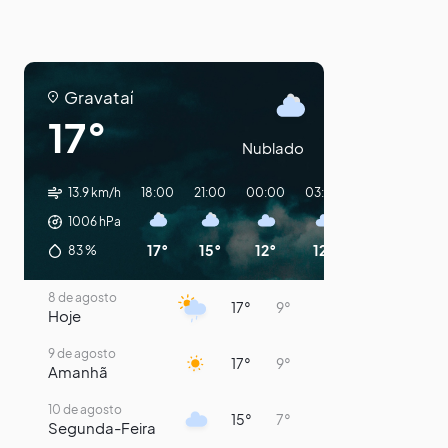
Gravataí
17°
Nublado
13.9 km/h
18:00
21:00
00:00
03:00
06:00
09:
1006
hPa
17°
15°
12°
12°
12°
12°
83
%
8 de agosto
17°
9°
Hoje
9 de agosto
17°
9°
Amanhã
10 de agosto
15°
7°
Segunda-Feira