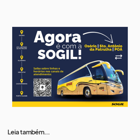
11 de agosto
15°
8°
Terça-Feira
12 de agosto
13°
12°
Quarta-Feira
13 de agosto
17°
13°
Quinta-Feira
14 de agosto
19°
14°
Sexta-Feira
Leia também...