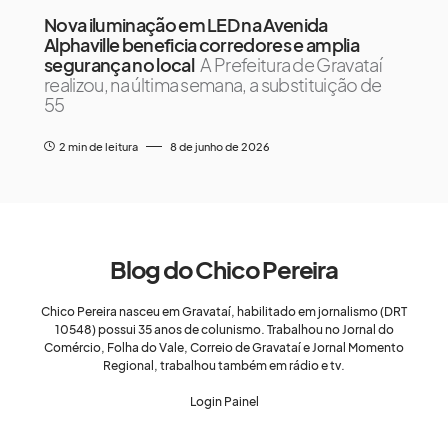
Nova iluminação em LED na Avenida
Alphaville beneficia corredores e amplia
segurança no local
A Prefeitura de Gravataí
realizou, na última semana, a substituição de
55
2 min de leitura
8 de junho de 2026
Blog do Chico Pereira
Chico Pereira nasceu em Gravataí, habilitado em jornalismo (DRT
10548) possui 35 anos de colunismo. Trabalhou no Jornal do
Comércio, Folha do Vale, Correio de Gravataí e Jornal Momento
Regional, trabalhou também em rádio e tv.
Login Painel