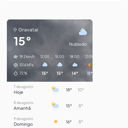
Gravataí
15°
Nublado
19.2 km/h
12:00
15:00
18:00
21:00
00:00
03:00
1014
hPa
15°
15°
14°
11°
10°
9°
72
%
7 de agosto
18°
10°
Hoje
8 de agosto
15°
8°
Amanhã
9 de agosto
16°
8°
Domingo