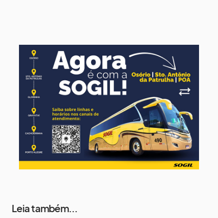
10 de agosto
14°
7°
Segunda-Feira
11 de agosto
14°
9°
Terça-Feira
12 de agosto
13°
11°
Quarta-Feira
13 de agosto
17°
13°
Quinta-Feira
Leia também...