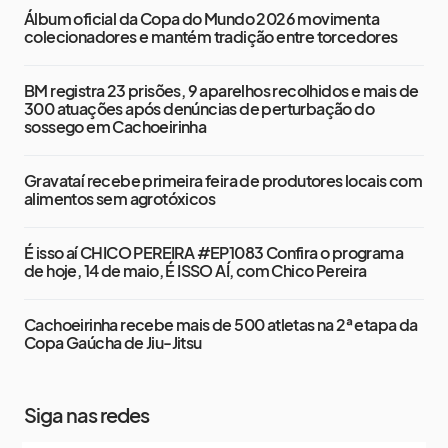
Álbum oficial da Copa do Mundo 2026 movimenta
colecionadores e mantém tradição entre torcedores
BM registra 23 prisões, 9 aparelhos recolhidos e mais de
300 atuações após denúncias de perturbação do
sossego em Cachoeirinha
Gravataí recebe primeira feira de produtores locais com
alimentos sem agrotóxicos
É isso aí CHICO PEREIRA #EP1083 Confira o programa
de hoje, 14 de maio, É ISSO AÍ, com Chico Pereira
Cachoeirinha recebe mais de 500 atletas na 2ª etapa da
Copa Gaúcha de Jiu-Jitsu
Siga nas redes