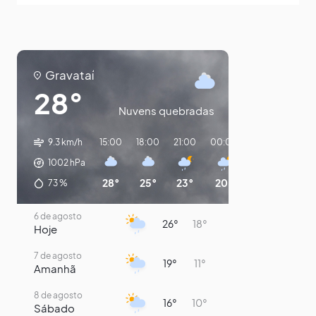
Gravataí
28°
Nuvens quebradas
9.3 km/h
15:00
18:00
21:00
00:00
03:00
06:0
1002
hPa
28°
25°
23°
20°
19°
14°
73
%
6 de agosto
26°
18°
Hoje
7 de agosto
19°
11°
Amanhã
8 de agosto
16°
10°
Sábado