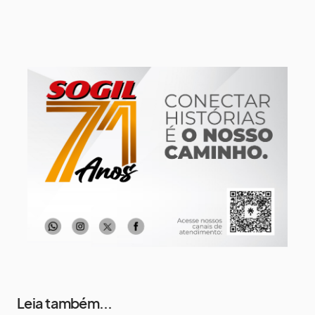
9 de agosto
15°
8°
Domingo
10 de agosto
13°
7°
Segunda-Feira
11 de agosto
16°
8°
Terça-Feira
12 de agosto
15°
9°
Quarta-Feira
Leia também...