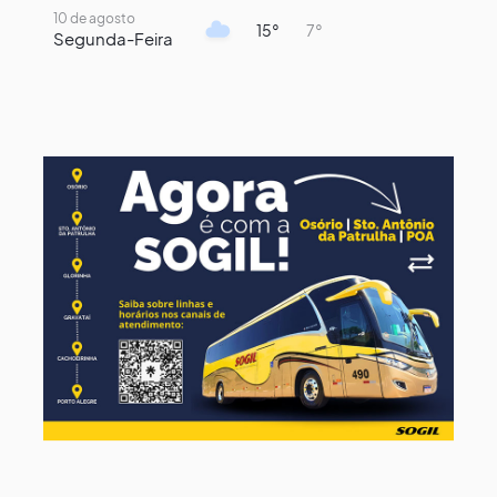
10 de agosto
15°
7°
Segunda-Feira
11 de agosto
13°
9°
Terça-Feira
12 de agosto
14°
12°
Quarta-Feira
13 de agosto
18°
13°
Quinta-Feira
14 de agosto
17°
13°
Sexta-Feira