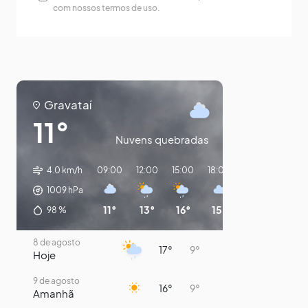
com nossos termos de uso.
Gravataí
11°
Nuvens quebradas
4.0 km/h
09:00
12:00
15:00
18:00
21:00
00:00
1009
hPa
11°
13°
16°
15°
13°
11°
98
%
8 de agosto
17°
9°
Hoje
9 de agosto
16°
9°
Amanhã