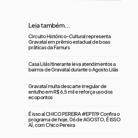
Leia também...
Circuito Histórico-Cultural representa
Gravataí em prêmio estadual de boas
práticas da Famurs
Casa Lilás Itinerante leva atendimentos a
bairros de Gravataí durante o Agosto Lilás
Gravataí multa descarte irregular de
entulho em R$ 6,5 mil e reforça uso dos
ecopontos
É isso aí CHICO PEREIRA #EP1119 Confira o
programa de hoje, 06 de AGOSTO, É ISSO
AÍ, com Chico Pereira