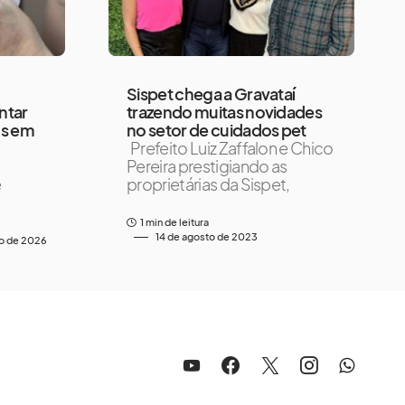
Sispet chega a Gravataí
ntar
trazendo muitas novidades
os em
no setor de cuidados pet
Prefeito Luiz Zaffalon e Chico
Pereira prestigiando as
e
proprietárias da Sispet,
1 min de leitura
14 de agosto de 2023
to de 2026