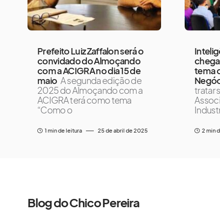
Prefeito Luiz Zaffalon será o
Intelig
convidado do Almoçando
chega 
com a ACIGRA no dia 15 de
tema 
maio
A segunda edição de
Negóc
2025 do Almoçando com a
tratar
ACIGRA terá como tema
Associ
“Como o
Indust
1 min de leitura
25 de abril de 2025
2 min d
Blog do Chico Pereira