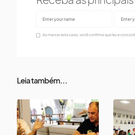
Ao marcar esta caixa, você confirma que leu e concor
Leia também...