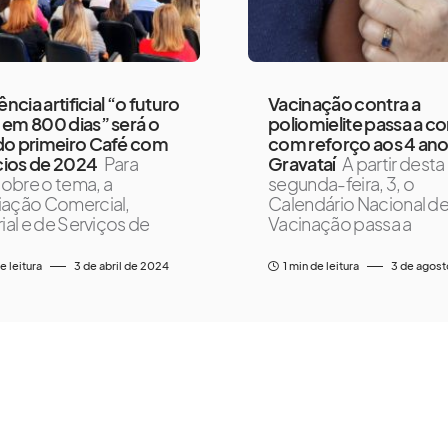
ência artificial “o futuro
Vacinação contra a
em 800 dias” será o
poliomielite passa a co
do primeiro Café com
com reforço aos 4 an
ios de 2024
Para
Gravataí
A partir desta
 sobre o tema, a
segunda-feira, 3, o
ação Comercial,
Calendário Nacional d
rial e de Serviços de
Vacinação passa a
e leitura
3 de abril de 2024
1 min de leitura
3 de agos