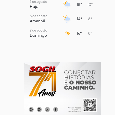
7 de agosto
18°
10°
Hoje
8 de agosto
14°
8°
Amanhã
9 de agosto
16°
8°
Domingo
10 de agosto
14°
7°
Segunda-Feira
11 de agosto
15°
8°
Terça-Feira
12 de agosto
13°
12°
Quarta-Feira
13 de agosto
16°
13°
Quinta-Feira