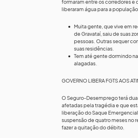
formaram entre os corredores e 
liberaram água para a populaçã
Muita gente, que vive em r
de Gravataí, saiu de suas z
pessoas. Outras sequer con
suas residências.
Tem até gente dormindo nas
alagadas.
GOVERNO LIBERA FGTS AOS AT
O Seguro-Desemprego terá duas 
afetadas pela tragédia e que es
liberação do Saque Emergencial
suspensão de quatro meses no r
fazer a quitação do débito.