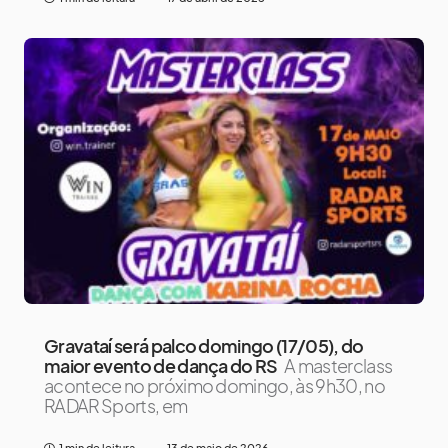
Gravataí será palco domingo (17/05), do
maior evento de dança do RS
A masterclass
acontece no próximo domingo, às 9h30, no
RADAR Sports, em
1 min de leitura
13 de maio de 2026