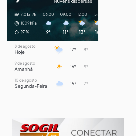
Nuvens dispersas
7.0 km/h
06:00
09:00
12:00
15:00
18:00
21:00
1009
hPa
9°
11°
13°
16°
15°
13°
97
%
8 de agosto
17°
8°
Hoje
9 de agosto
16°
9°
Amanhã
10 de agosto
15°
7°
Segunda-Feira
11 de agosto
13°
9°
Terça-Feira
12 de agosto
14°
12°
Quarta-Feira
13 de agosto
18°
13°