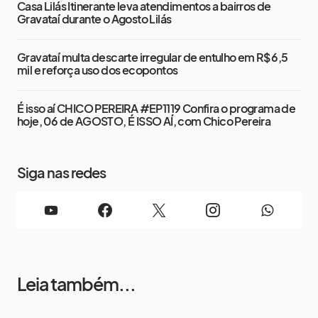
Casa Lilás Itinerante leva atendimentos a bairros de
Gravataí durante o Agosto Lilás
Gravataí multa descarte irregular de entulho em R$ 6,5
mil e reforça uso dos ecopontos
É isso aí CHICO PEREIRA #EP1119 Confira o programa de
hoje, 06 de AGOSTO, É ISSO AÍ, com Chico Pereira
Siga nas redes
Leia também...