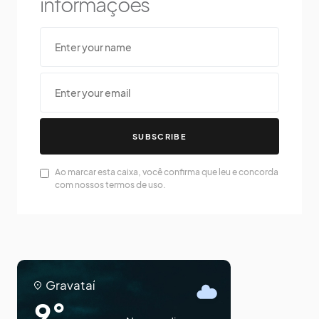
informações
SUBSCRIBE
Ao marcar esta caixa, você confirma que leu e concorda
com nossos termos de uso.
Gravataí
9°