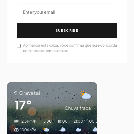
SUBSCRIBE
Ao marcar esta caixa, você confirma que leu e concorda
com nossos termos de uso.
Gravataí
17°
Chuva fraca
12.5 km/h
15:00
18:00
21:00
00:00
03:00
06:0
1006
hPa