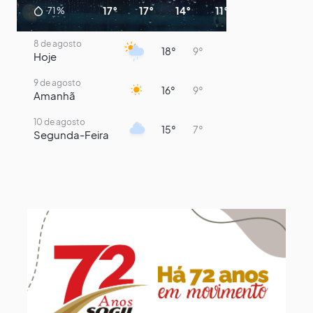
17°
17°
14°
11°
10°
9°
71
%
8 de agosto
18°
9°
Hoje
9 de agosto
16°
9°
Amanhã
10 de agosto
15°
7°
Segunda-Feira
11 de agosto
14°
8°
Terça-Feira
12 de agosto
14°
12°
Quarta-Feira
13 de agosto
19°
14°
Quinta-Feira
14 de agosto
19°
14°
Sexta-Feira