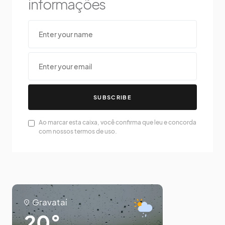
informações
SUBSCRIBE
Ao marcar esta caixa, você confirma que leu e concorda
com nossos termos de uso.
Gravataí
20°