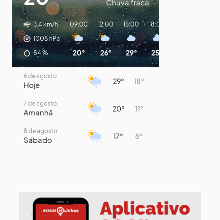
Chuva fraca
3.4 km/h
09:00
12:00
15:00
18:00
21:00
00:00
1008
hPa
20°
26°
29°
25°
22°
20°
84
%
6 de agosto
29°
18°
Hoje
7 de agosto
20°
11°
Amanhã
8 de agosto
17°
8°
Sábado
9 de agosto
15°
8°
Domingo
10 de agosto
13°
8°
Segunda-Feira
11 de agosto
15°
8°