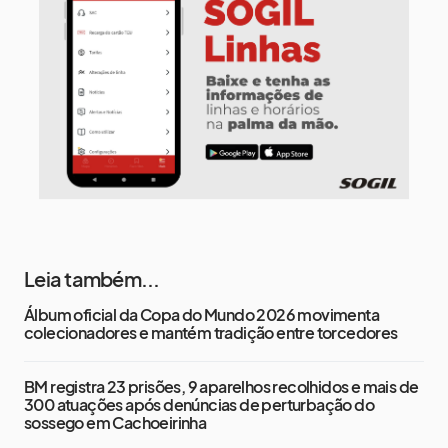
Terça-Feira
12 de agosto
15°
8°
Quarta-Feira
Leia também...
Álbum oficial da Copa do Mundo 2026 movimenta
colecionadores e mantém tradição entre torcedores
BM registra 23 prisões, 9 aparelhos recolhidos e mais de
300 atuações após denúncias de perturbação do
sossego em Cachoeirinha