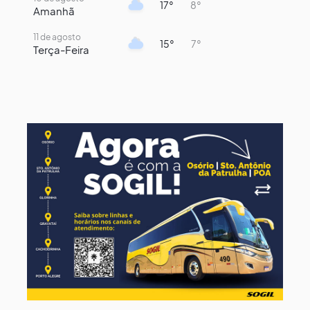
17°
8°
Amanhã
11 de agosto
15°
7°
Terça-Feira
12 de agosto
13°
11°
Quarta-Feira
13 de agosto
16°
13°
Quinta-Feira
14 de agosto
18°
14°
Sexta-Feira
15 de agosto
21°
16°
Sábado