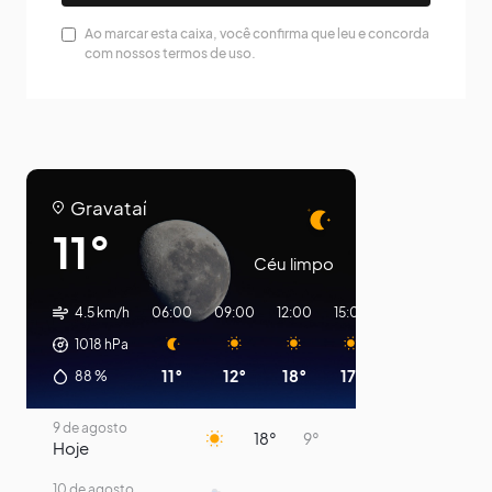
Ao marcar esta caixa, você confirma que leu e concorda
com nossos termos de uso.
Gravataí
11°
Céu limpo
4.5 km/h
06:00
09:00
12:00
15:00
18:00
21:00
1018
hPa
11°
12°
18°
17°
11°
10°
88
%
9 de agosto
18°
9°
Hoje
10 de agosto