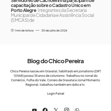
Servidores de Cachoeirinha participam de
capacitação sobre o Cadastro Único em
Porto Alegre
Integrantes da Secretaria
Municipal de Cidadania e Assistência Social
(SMCAS) de
1 min de leitura
30 de julho de 2026
Blog do Chico Pereira
Chico Pereira nasceu em Gravataí, habilitado em jornalismo (DRT
10548) possui 35 anos de colunismo. Trabalhou no Jornal do
Comércio, Folha do Vale, Correio de Gravataí e Jornal Momento
Regional, trabalhou também em rádio e tv.
Login Painel