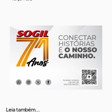
12 de agosto
13°
11°
Quarta-Feira
13 de agosto
16°
13°
Quinta-Feira
14 de agosto
17°
16°
Sexta-Feira
15 de agosto
21°
16°
Sábado
Leia também...