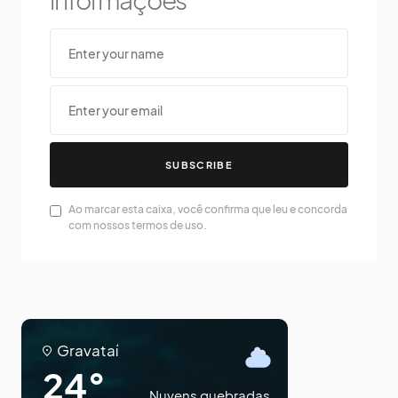
SUBSCRIBE
Ao marcar esta caixa, você confirma que leu e concorda
com nossos termos de uso.
Gravataí
24°
Nuvens quebradas