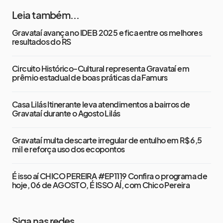
Leia também...
Gravataí avança no IDEB 2025 e fica entre os melhores
resultados do RS
Circuito Histórico-Cultural representa Gravataí em
prêmio estadual de boas práticas da Famurs
Casa Lilás Itinerante leva atendimentos a bairros de
Gravataí durante o Agosto Lilás
Gravataí multa descarte irregular de entulho em R$ 6,5
mil e reforça uso dos ecopontos
É isso aí CHICO PEREIRA #EP1119 Confira o programa de
hoje, 06 de AGOSTO, É ISSO AÍ, com Chico Pereira
Siga nas redes