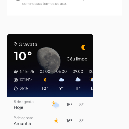
com nossos termos de uso.
Gravataí
10°
Céu limpo
6.4 km/h
03:00
06:00
09:00
12:00
15:00
18:00
1011
hPa
10°
9°
11°
13°
14°
14°
86
%
8 de agosto
15°
8°
Hoje
9 de agosto
16°
8°
Amanhã