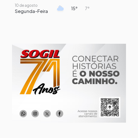
10 de agosto
15°
7°
Segunda-Feira
11 de agosto
14°
8°
Terça-Feira
12 de agosto
13°
11°
Quarta-Feira
13 de agosto
19°
13°
Quinta-Feira
14 de agosto
18°
14°
Sexta-Feira