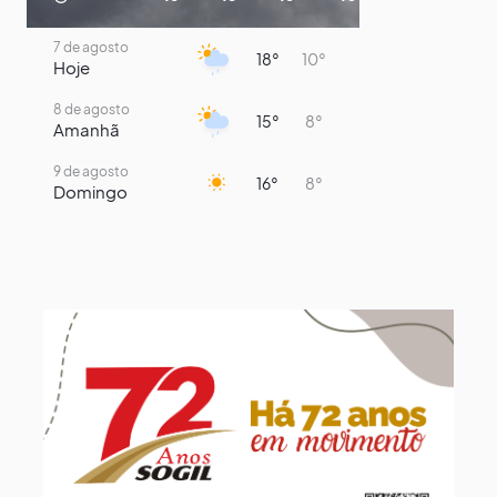
7 de agosto
18°
10°
Hoje
8 de agosto
15°
8°
Amanhã
9 de agosto
16°
8°
Domingo
10 de agosto
14°
7°
Segunda-Feira
11 de agosto
14°
9°
Terça-Feira
12 de agosto
13°
11°
Quarta-Feira
13 de agosto
17°
13°
Quinta-Feira