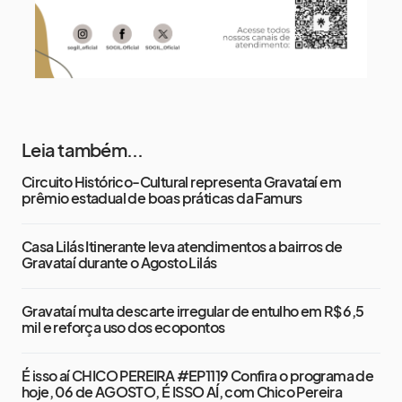
Leia também...
Circuito Histórico-Cultural representa Gravataí em
prêmio estadual de boas práticas da Famurs
Casa Lilás Itinerante leva atendimentos a bairros de
Gravataí durante o Agosto Lilás
Gravataí multa descarte irregular de entulho em R$ 6,5
mil e reforça uso dos ecopontos
É isso aí CHICO PEREIRA #EP1119 Confira o programa de
hoje, 06 de AGOSTO, É ISSO AÍ, com Chico Pereira