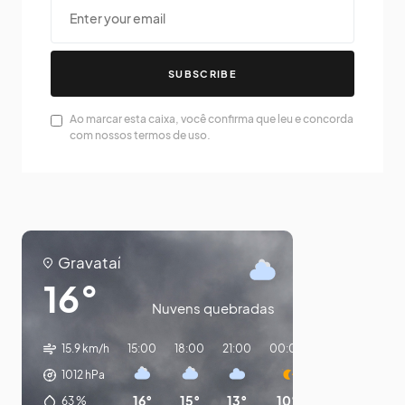
SUBSCRIBE
Ao marcar esta caixa, você confirma que leu e concorda
com nossos termos de uso.
Gravataí
16°
Nuvens quebradas
15.9 km/h
15:00
18:00
21:00
00:00
03:00
06:0
1012
hPa
16°
15°
13°
10°
9°
8°
63
%