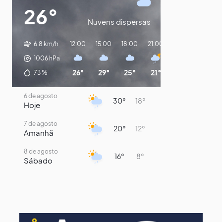
26°
Nuvens dispersas
6.8 km/h
12:00
15:00
18:00
21:00
00:00
03:00
1006
hPa
26°
29°
25°
21°
20°
19°
73
%
6 de agosto
30°
18°
Hoje
7 de agosto
20°
12°
Amanhã
8 de agosto
16°
8°
Sábado
9 de agosto
15°
8°
Domingo
10 de agosto
13°
7°
Segunda-Feira