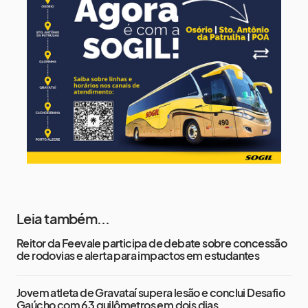
11 de agosto
16°
8°
Terça-Feira
12 de agosto
15°
9°
Quarta-Feira
Leia também...
Reitor da Feevale participa de debate sobre concessão
de rodovias e alerta para impactos em estudantes
Jovem atleta de Gravataí supera lesão e conclui Desafio
Gaúcho com 63 quilômetros em dois dias