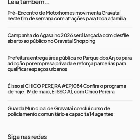
Leia também...
Pré-Encontro de Motorhomes movimenta Gravataí
neste fim de semana com atrações para toda a família
Campanha do Agasalho 2026 será lançada com desfile
aberto ao público no Gravataí Shopping
Prefeitura entrega área pública no Parque dos Anjos para
adoção por empresa privada e reforça parcerias para
qualificar espaços urbanos
É isso aí CHICO PEREIRA #EP1084 Confira o programa
de hoje, 19 de maio, É ISSO AÍ, com Chico Pereira
Guarda Municipal de Gravataí conclui curso de
policiamento comunitário e capacita 14 agentes
Siga nas redes