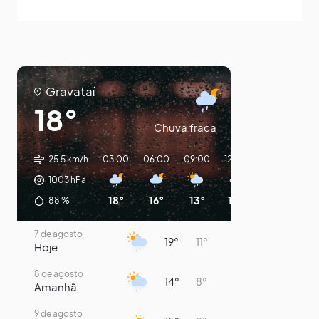
Gravataí
18°
Chuva fraca
25.5 km/h
03:00
06:00
09:00
12:00
15:00
18:0
1003
hPa
18°
16°
13°
14°
18°
14°
88
%
7 de agosto
19°
11°
Hoje
8 de agosto
14°
8°
Amanhã
9 de agosto