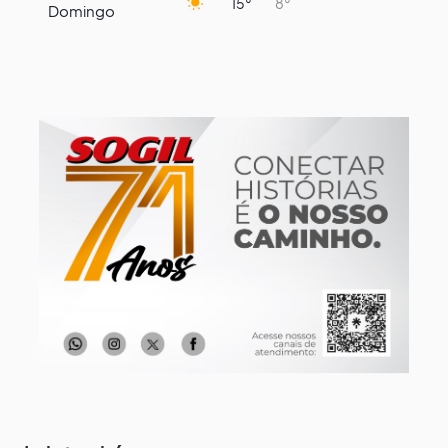
15°
8°
Domingo
10 de agosto
14°
7°
Segunda-Feira
11 de agosto
16°
9°
Terça-Feira
12 de agosto
13°
12°
Quarta-Feira
13 de agosto
13°
13°
Quinta-Feira