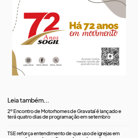
11 de agosto
16°
8°
Terça-Feira
12 de agosto
15°
9°
Quarta-Feira
Leia também...
2º Encontro de Motorhomes de Gravataí é lançado e
terá quatro dias de programação em setembro
TSE reforça entendimento de que uso de igrejas em