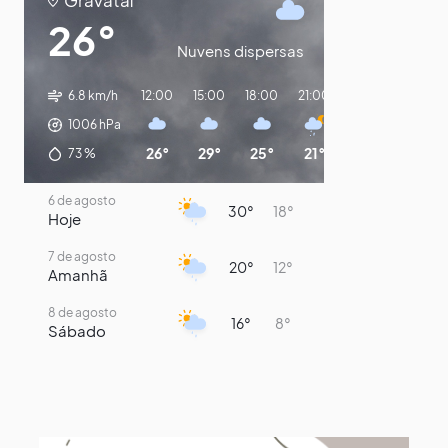
Gravataí
26°
Nuvens dispersas
6.8 km/h
12:00
15:00
18:00
21:00
00:00
03:00
1006
hPa
26°
29°
25°
21°
20°
19°
73
%
6 de agosto
30°
18°
Hoje
7 de agosto
20°
12°
Amanhã
8 de agosto
16°
8°
Sábado
9 de agosto
15°
8°
Domingo
10 de agosto
13°
7°
Segunda-Feira