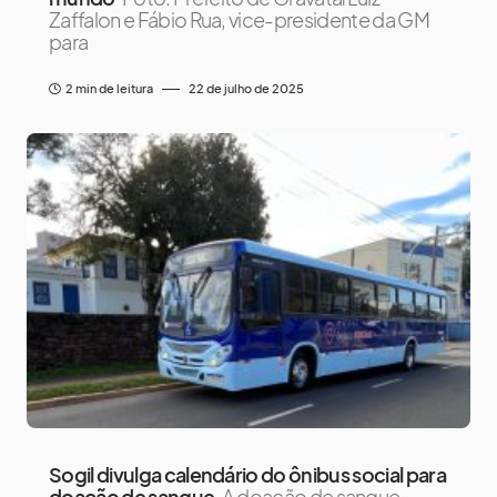
Zaffalon e Fábio Rua, vice-presidente da GM
para
2 min de leitura
22 de julho de 2025
Sogil divulga calendário do ônibus social para
doação de sangue
A doação de sangue