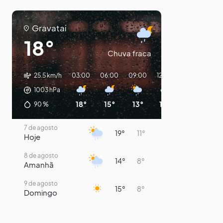
Gravataí
18°
Chuva fraca
25.5 km/h
03:00
06:00
09:00
12:00
15:00
18:0
1003
hPa
18°
15°
13°
14°
18°
14°
90
%
7 de agosto
19°
11°
Hoje
8 de agosto
14°
8°
Amanhã
9 de agosto
15°
8°
Domingo
10 de agosto
14°
7°
Segunda-Feira