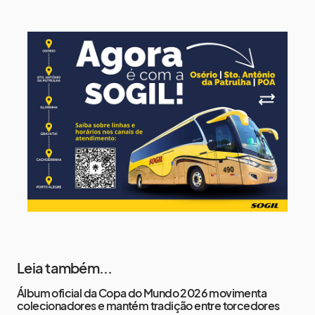
11 de agosto
16°
9°
Terça-Feira
12 de agosto
13°
12°
Quarta-Feira
13 de agosto
13°
13°
Quinta-Feira
Leia também...
Álbum oficial da Copa do Mundo 2026 movimenta
colecionadores e mantém tradição entre torcedores