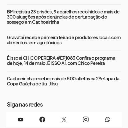
BM registra 23 prisões, 9 aparelhos recolhidos e mais de
300 atuações após denúncias de perturbação do
sossego em Cachoeirinha
Gravataí recebe primeira feira de produtores locais com
alimentos sem agrotóxicos
É isso aí CHICO PEREIRA #EP1083 Confira o programa
de hoje, 14 de maio, É ISSO AÍ, com Chico Pereira
Cachoeirinha recebe mais de 500 atletas na 2ª etapa da
Copa Gaúcha de Jiu-Jitsu
Siga nas redes