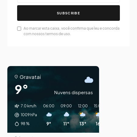
SUBSCRIBE
Ao marcar esta caixa, você confirma que leu e concorda
com nossos termos de uso.
Gravataí
9°
Nuvens dispersas
7.0 km/h
06:00
09:00
12:00
15:00
18:00
21:00
1009
hPa
9°
11°
13°
16°
15°
13°
98
%