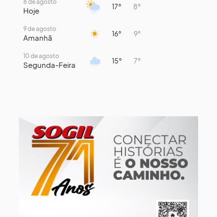
8 de agosto
17°
8°
Hoje
9 de agosto
16°
9°
Amanhã
10 de agosto
15°
7°
Segunda-Feira
11 de agosto
13°
9°
Terça-Feira
12 de agosto
14°
12°
Quarta-Feira
13 de agosto
18°
13°
Quinta-Feira
14 de agosto
17°
13°
Sexta-Feira