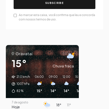
SUBSCRIBE
Ao marcar esta caixa, você confirma que leu e concorda
com nossos termos de uso.
Gravataí
15°
Chuva fraca
21.0 km/h
06:00
09:00
12:00
15:00
18:00
21:00
1007
hPa
15°
14°
14°
16°
13°
11°
82
%
7 de agosto
18°
11°
Hoje