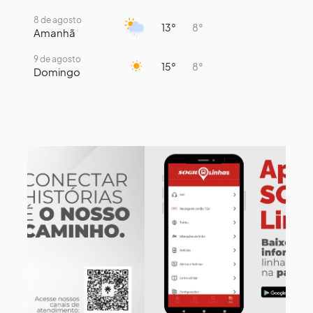
8 de agosto
13°
8°
Amanhã
9 de agosto
15°
8°
Domingo
10 de agosto
14°
7°
Segunda-Feira
11 de agosto
17°
7°
Terça-Feira
12 de agosto
13°
12°
Quarta-Feira
13 de agosto
15°
13°
Quinta-Feira