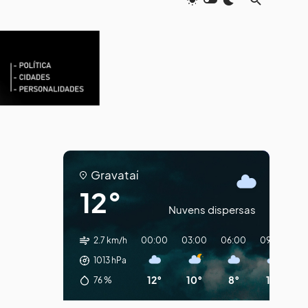
Gravataí
12°
Nuvens dispersas
2.7 km/h
00:00
03:00
06:00
09:00
12
1013
hPa
12°
10°
8°
11°
1
76
%