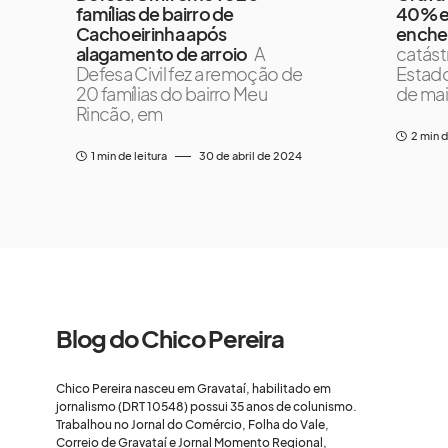
famílias de bairro de
40% e
Cachoeirinha após
enche
alagamento de arroio
A
catást
Defesa Civil fez a remoção de
Estado
20 famílias do bairro Meu
de mai
Rincão, em
2 min d
1 min de leitura
30 de abril de 2024
Blog do Chico Pereira
Chico Pereira nasceu em Gravataí, habilitado em
jornalismo (DRT 10548) possui 35 anos de colunismo.
Trabalhou no Jornal do Comércio, Folha do Vale,
Correio de Gravataí e Jornal Momento Regional,