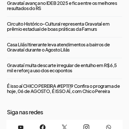
Gravataí avança no IDEB 2025 e fica entre os melhores
resultados do RS
Circuito Histórico-Cultural representa Gravataí em
prêmio estadual de boas práticas da Famurs
Casa Lilás Itinerante leva atendimentos a bairros de
Gravataí durante o Agosto Lilás
Gravataí multa descarte irregular de entulho em R$ 6,5
mil e reforça uso dos ecopontos
É isso aí CHICO PEREIRA #EP1119 Confira o programa de
hoje, 06 de AGOSTO, É ISSO AÍ, com Chico Pereira
Siga nas redes