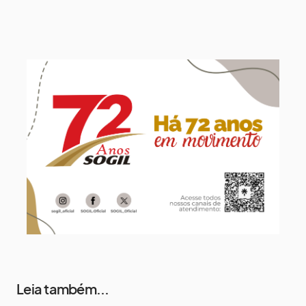
11 de agosto
13°
9°
Terça-Feira
12 de agosto
14°
12°
Quarta-Feira
13 de agosto
18°
13°
Quinta-Feira
14 de agosto
17°
13°
Sexta-Feira
Leia também...