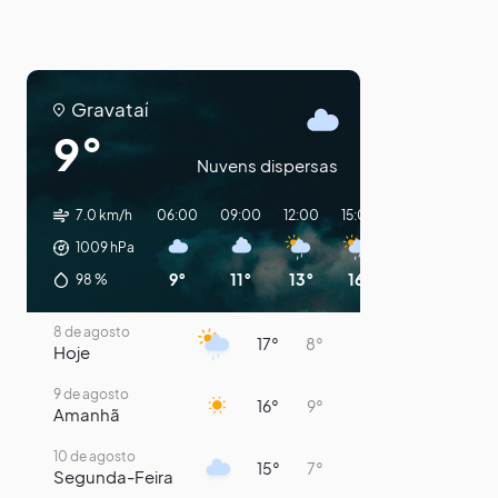
Gravataí
9°
Nuvens dispersas
7.0 km/h
06:00
09:00
12:00
15:00
18:00
21:00
1009
hPa
9°
11°
13°
16°
15°
13°
98
%
8 de agosto
17°
8°
Hoje
9 de agosto
16°
9°
Amanhã
10 de agosto
15°
7°
Segunda-Feira