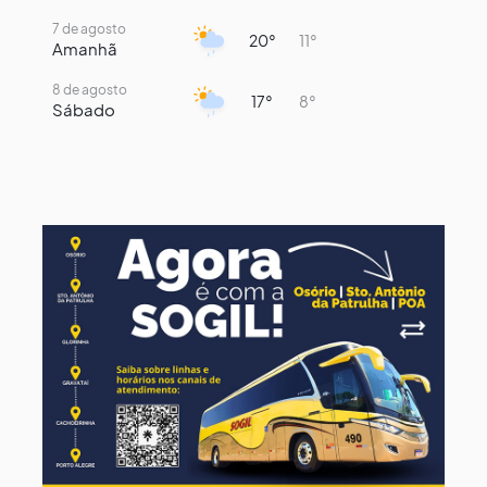
7 de agosto
20°
11°
Amanhã
8 de agosto
17°
8°
Sábado
9 de agosto
15°
8°
Domingo
10 de agosto
13°
8°
Segunda-Feira
11 de agosto
15°
8°
Terça-Feira
12 de agosto
15°
8°
Quarta-Feira