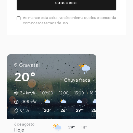
SUBSCRIBE
Ao marcar esta caixa, você confirma que leu e concorda
com nossos termos de uso.
Gravataí
20°
Chuva fraca
3.4 km/h
09:00
12:00
15:00
18:00
21:00
00:00
1008
hPa
20°
26°
29°
25°
22°
20°
84
%
6 de agosto
29°
18°
Hoje