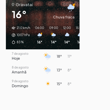
Gravataí
16°
Chuva fraca
21.0 km/h
06:00
09:00
12:00
15:00
18:00
21:00
1007
hPa
16°
14°
14°
16°
13°
11°
83
%
7 de agosto
18°
11°
Hoje
8 de agosto
13°
8°
Amanhã
9 de agosto
15°
8°
Domingo
10 de agosto
14°
7°
Segunda-Feira
11 de agosto