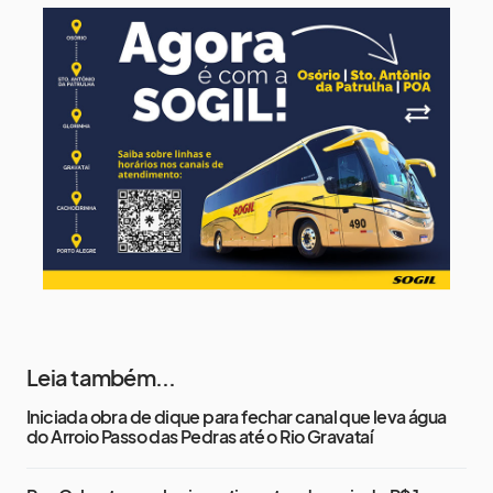
17°
7°
Terça-Feira
12 de agosto
13°
12°
Quarta-Feira
13 de agosto
15°
13°
Quinta-Feira
Leia também...
Iniciada obra de dique para fechar canal que leva água
do Arroio Passo das Pedras até o Rio Gravataí