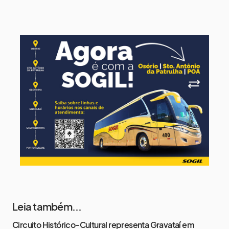
14°
7°
Segunda-Feira
11 de agosto
14°
9°
Terça-Feira
12 de agosto
13°
11°
Quarta-Feira
13 de agosto
17°
13°
Quinta-Feira
Leia também...
Circuito Histórico-Cultural representa Gravataí em