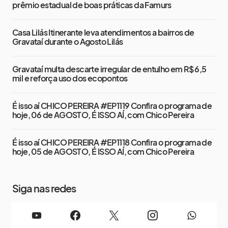
prêmio estadual de boas práticas da Famurs
Casa Lilás Itinerante leva atendimentos a bairros de
Gravataí durante o Agosto Lilás
Gravataí multa descarte irregular de entulho em R$ 6,5
mil e reforça uso dos ecopontos
É isso aí CHICO PEREIRA #EP1119 Confira o programa de
hoje, 06 de AGOSTO, É ISSO AÍ, com Chico Pereira
É isso aí CHICO PEREIRA #EP1118 Confira o programa de
hoje, 05 de AGOSTO, É ISSO AÍ, com Chico Pereira
Siga nas redes