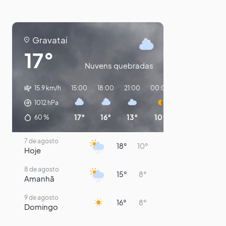
Gravataí
17°
Nuvens quebradas
15.9 km/h
15:00
18:00
21:00
00:00
03:00
06:0
1012
hPa
17°
16°
13°
10°
9°
8°
60
%
7 de agosto
18°
10°
Hoje
8 de agosto
15°
8°
Amanhã
9 de agosto
16°
8°
Domingo
10 de agosto