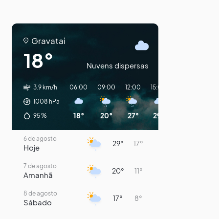
Gravataí
18°
Nuvens dispersas
3.9 km/h
06:00
09:00
12:00
15:00
18:00
21:00
1008
hPa
18°
20°
27°
29°
25°
22°
95
%
6 de agosto
29°
17°
Hoje
7 de agosto
20°
11°
Amanhã
8 de agosto
17°
8°
Sábado