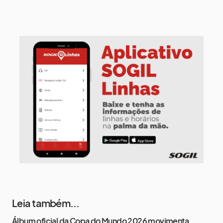
9 de agosto
15°
9°
Domingo
10 de agosto
13°
8°
Segunda-Feira
11 de agosto
15°
8°
Terça-Feira
12 de agosto
15°
8°
Quarta-Feira
Leia também...
Álbum oficial da Copa do Mundo 2026 movimenta