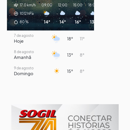
17.0 km/h
09:00
12:00
15:00
18:00
21:00
00:00
1012
hPa
14°
14°
16°
13°
11°
10°
80
%
7 de agosto
18°
11°
Hoje
8 de agosto
13°
8°
Amanhã
9 de agosto
15°
8°
Domingo
10 de agosto
14°
7°
Segunda-Feira
11 de agosto
17°
7°
Terça-Feira
12 de agosto
13°
12°
Quarta-Feira