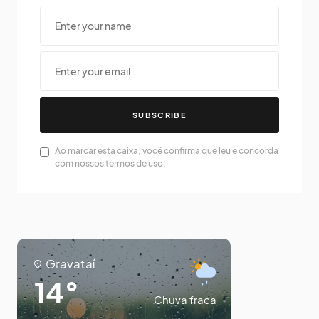
SUBSCRIBE
Ao marcar esta caixa, você confirma que leu e concorda
com nossos termos de uso.
Gravataí
14°
Chuva fraca