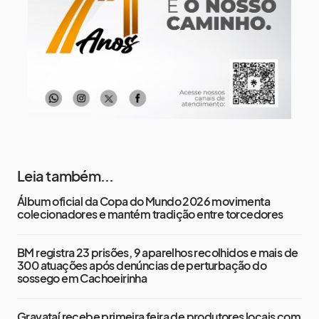
13 de agosto
15°
13°
Quinta-Feira
Leia também...
Álbum oficial da Copa do Mundo 2026 movimenta
colecionadores e mantém tradição entre torcedores
BM registra 23 prisões, 9 aparelhos recolhidos e mais de
300 atuações após denúncias de perturbação do
sossego em Cachoeirinha
Gravataí recebe primeira feira de produtores locais com