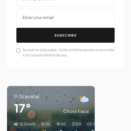
SUBSCRIBE
Ao marcar esta caixa, você confirma que leu e concorda
com nossos termos de uso.
Gravataí
17°
Chuva fraca
12.5 km/h
15:00
18:00
21:00
00:00
03:00
06:0