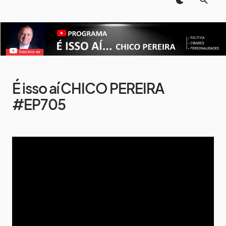
É isso aí CHICO PEREIRA
#EP705