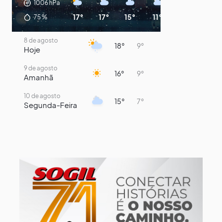
1006
hPa
17°
17°
15°
11°
10°
9°
75
%
8 de agosto
18°
9°
Hoje
9 de agosto
16°
9°
Amanhã
10 de agosto
15°
7°
Segunda-Feira
11 de agosto
14°
8°
Terça-Feira
12 de agosto
14°
12°
Quarta-Feira
13 de agosto
19°
14°
Quinta-Feira
14 de agosto
19°
14°
Sexta-Feira