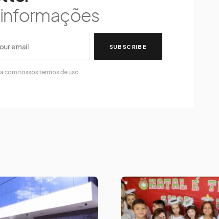
s informações
SUBSCRIBE
da com nossos termos de uso.