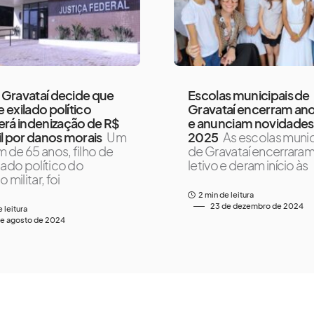
e Gravataí decide que
Escolas municipais de
e exilado político
Gravataí encerram ano
rá indenização de R$
e anunciam novidades
l por danos morais
Um
2025
As escolas munic
de 65 anos, filho de
de Gravataí encerraram
lado político do
letivo e deram início às
 militar, foi
2 min de leitura
23 de dezembro de 2024
e leitura
de agosto de 2024