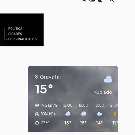
Gravataí
15°
Nublado
19.2 km/h
12:00
15:00
18:00
21:00
00:
1014
hPa
15°
15°
14°
11°
10
72
%