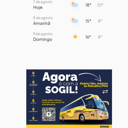
7 de agosto
18°
10°
Hoje
8 de agosto
15°
8°
Amanhã
9 de agosto
16°
8°
Domingo
10 de agosto
14°
7°
Segunda-Feira
11 de agosto
14°
9°
Terça-Feira
12 de agosto
13°
11°
Quarta-Feira
13 de agosto
17°
13°
Quinta-Feira