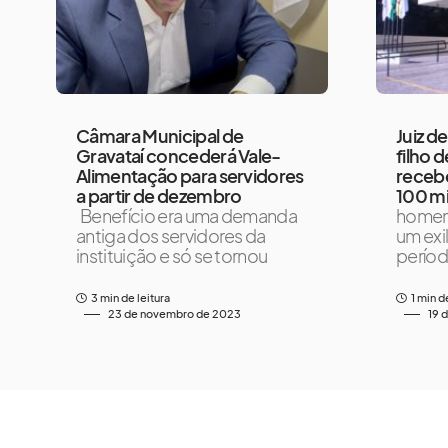
Câmara Municipal de
Juiz d
Gravataí concederá Vale-
filho d
Alimentação para servidores
recebe
a partir de dezembro
100 mi
Benefício era uma demanda
homem 
antiga dos servidores da
um exi
instituição e só se tornou
período
3 min de leitura
1 min d
23 de novembro de 2023
19 