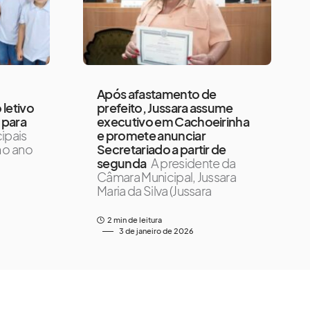
Após afastamento de
 letivo
prefeito, Jussara assume
 para
executivo em Cachoeirinha
ipais
e promete anunciar
 o ano
Secretariado a partir de
segunda
A presidente da
Câmara Municipal, Jussara
Maria da Silva (Jussara
2 min de leitura
3 de janeiro de 2026