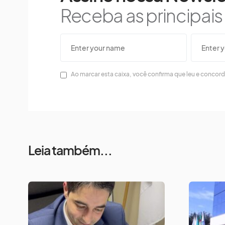
Receba as principai
Ao marcar esta caixa, você confirma que leu e concor
Leia também...