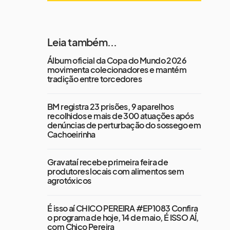
Leia também...
Álbum oficial da Copa do Mundo 2026
movimenta colecionadores e mantém
tradição entre torcedores
BM registra 23 prisões, 9 aparelhos
recolhidos e mais de 300 atuações após
denúncias de perturbação do sossego em
Cachoeirinha
Gravataí recebe primeira feira de
produtores locais com alimentos sem
agrotóxicos
É isso aí CHICO PEREIRA #EP1083 Confira
o programa de hoje, 14 de maio, É ISSO AÍ,
com Chico Pereira