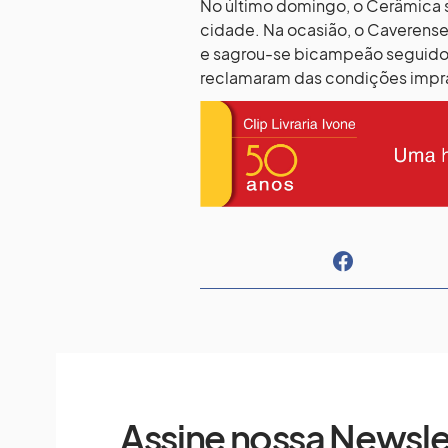
No último domingo, o Cerâmica s
cidade. Na ocasião, o Caverense 
e sagrou-se bicampeão seguido
reclamaram das condições impra
Assine nossa Newsle