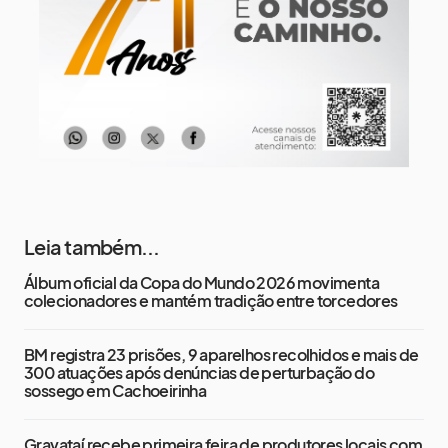
12 de agosto
13°
12°
Quarta-Feira
Leia também...
Álbum oficial da Copa do Mundo 2026 movimenta
colecionadores e mantém tradição entre torcedores
BM registra 23 prisões, 9 aparelhos recolhidos e mais de
300 atuações após denúncias de perturbação do
sossego em Cachoeirinha
Gravataí recebe primeira feira de produtores locais com