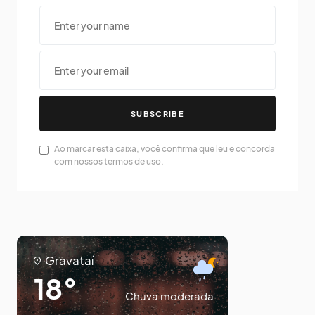
SUBSCRIBE
Ao marcar esta caixa, você confirma que leu e concorda
com nossos termos de uso.
Gravataí
18°
Chuva moderada